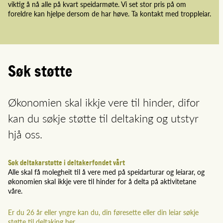
viktig å nå alle på kvart speidarmøte. Vi set stor pris på om
foreldre kan hjelpe dersom de har høve. Ta kontakt med troppleiar.
Søk støtte
Økonomien skal ikkje vere til hinder, difor
kan du søkje støtte til deltaking og utstyr
hjå oss.
Søk deltakarstøtte i deltakerfondet vårt
Alle skal få molegheit til å vere med på speidarturar og leiarar, og
økonomien skal ikkje vere til hinder for å delta på aktivitetane
våre.
Er du 26 år eller yngre kan du, din føresette eller din leiar søkje
støtte til deltaking her.