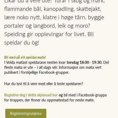
Likar du å vere ute? Turar i skog og mark,
flammande bål, kanopadling, skattejakt,
lære noko nytt, klatre i høge tårn, byggje
portaler og langbord, leik og moro?
Speiding gir opplevingar for livet. Bli
speidar du òg!
Bli med på eit speidarmøte!
I Volda møtast speidarane nesten kvar
torsdag 18:00 - 19:30
. Dei
fleste møta er ute
–
i all slags
vêr. Informasjon om møta
vert
publisert i forskjellige Facebook-grupper.
Har du lyst til å vere med eller å teste speidaren?
Registrer deg i dette skjemaet her
og
bli med i Facebook-gruppa
for troppen, der finner du oppmøtestad for neste møte.
Registreringsskjema