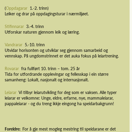
(
Oppdagarar
1.-2. trinn)
Leiker og drar på oppdagingsturar i nærmiljøet.
Stifinnarar
3.-4. trinn
Utforskar naturen gjennom leik og læring.
Vandrarar
5.-10. trinn
Utvidar horisonten og utviklar seg gjennom samarbeid og
vennskap. På ungdomstrinnet er det auka fokus på leiartrening.
Rovarar
fra fullført 10. trinn – tom. 25 år
Tida for utfordrande opplevingar og fellesskap i ein større
samanheng: Lokalt, nasjonalt og internasjonalt.
Leiarar
Vi tilbyr leiarutvikling for deg som er vaksen. Alle typer
leiarar er velkomne: Unge, eldre, erfarne, nye, mammaleiarar,
pappaleiarar - og du treng ikkje eingong ha speidarbakgrunn!
Foreldre:
For å gje mest mogleg mestring til speidarane er det