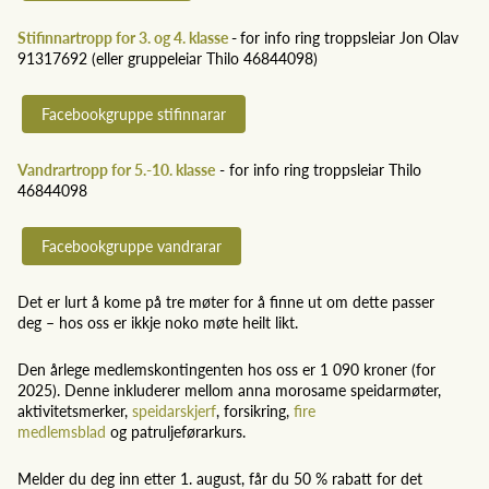
Stifinnartropp for 3. og 4. klasse
-
for info ring troppsleiar Jon Olav
91317692 (eller gruppeleiar Thilo 46844098)
Facebookgruppe stifinnarar
Vandrartropp for 5.-10. klasse
- for info ring troppsleiar Thilo
46844098
Facebookgruppe vandrarar
Det er lurt å kome på tre møter for å finne ut om dette passer
deg – hos oss er ikkje noko møte heilt likt.
Den årlege medlemskontingenten hos oss er 1 090 kroner (for
2025). Denne inkluderer mellom anna morosame speidarmøter,
aktivitetsmerker,
speidarskjerf
, forsikring,
fire
medlemsblad
og patruljeførarkurs.
Melder du deg inn etter 1. august, får du 50 % rabatt for det