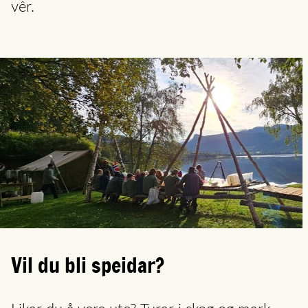
vêr.
Vil du bli speidar?